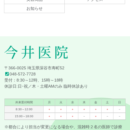
本
頭
文
へ
お知らせ
の
戻
先
る
頭
へ
戻
る
今井医院
〒366-0025 埼玉県深谷市寿町52
048-572-7728
受付：8:30～12時、15時～18時
休診日:日･祝／木・土曜AMのみ 臨時休診あり
外来受付時間
月
火
水
木
金
土
日
8:30～12:00
●
●
●
●
●
●
－
15:00～18:00
●
●
●
－
●
－
－
※都合により担当が変更になる場合や、混雑時２名の医師で診療