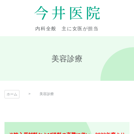
コ
ン
テ
今井医院
ン
内科全般 主に女医が担当
ツ
本
文
へ
美容診療
ス
キ
ッ
プ
美容診療
ホーム