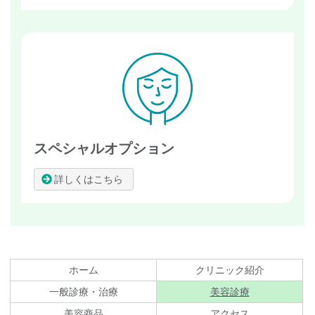
スペシャルオプション
詳しくはこちら
コ
ペ
ン
ー
テ
ジ
ホーム
クリニック紹介
ン
の
現在のページ
一般診療・治療
美容診療
ツ
先
美容商品
アクセス