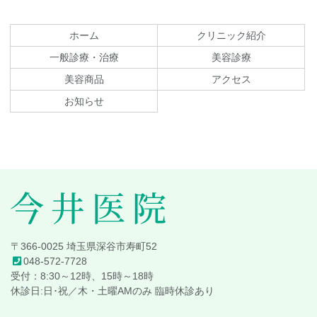
ン
ー
テ
ジ
ホーム
クリニック紹介
ン
の
一般診療・治療
美容診療
ツ
先
美容商品
アクセス
本
頭
文
へ
お知らせ
の
戻
先
る
頭
へ
戻
る
今井医院
〒366-0025 埼玉県深谷市寿町52
048-572-7728
受付：8:30～12時、15時～18時
休診日:日･祝／木・土曜AMのみ 臨時休診あり