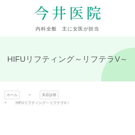
コ
ン
テ
今井医院
ン
内科全般 主に女医が担当
ツ
本
文
へ
HIFUリフティング～リフテラV～
ス
キ
ッ
プ
ホーム
美容診療
HIFUリフティング～リフテラV～