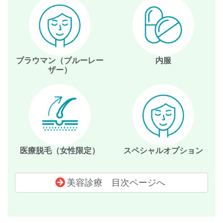
ブラウマン（ブルーレー
内服
ザー）
医療脱毛（女性限定）
スペシャルオプション
美容診療 目次ページへ
コ
ペ