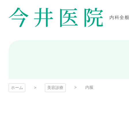
コ
ン
テ
内科全
ン
今井医院
ツ
本
文
へ
ス
キ
ッ
プ
内服
ホーム
美容診療