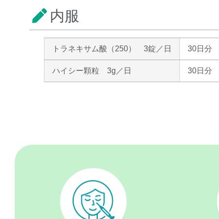
内服
トラネキサム酸（250）
3錠／日
30日分 
ハイシー顆粒
3g／日
30日分 