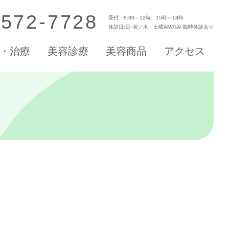
-572-7728
受付：8:30～12時、15時～18時
休診日:日･祝／木・土曜AMのみ 臨時休診あり
・治療
美容診療
美容商品
アクセス