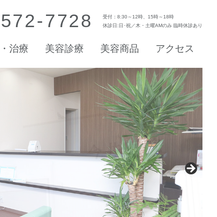
-572-7728
受付：8:30～12時、15時～18時
休診日:日･祝／木・土曜AMのみ 臨時休診あり
・治療
美容診療
美容商品
アクセス