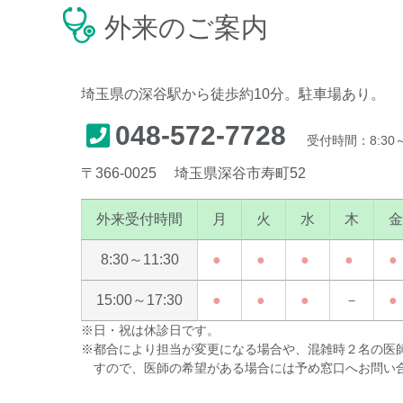
外来のご案内
埼玉県の深谷駅から徒歩約10分。駐車場あり。
048-572-7728
受付時間：8:30～1
〒366-0025 埼玉県深谷市寿町52
外来受付時間
月
火
水
木
金
8:30～11:30
●
●
●
●
●
15:00～17:30
●
●
●
－
●
※日・祝は休診日です。
※都合により担当が変更になる場合や、混雑時２名の医
すので、医師の希望がある場合には予め窓口へお問い