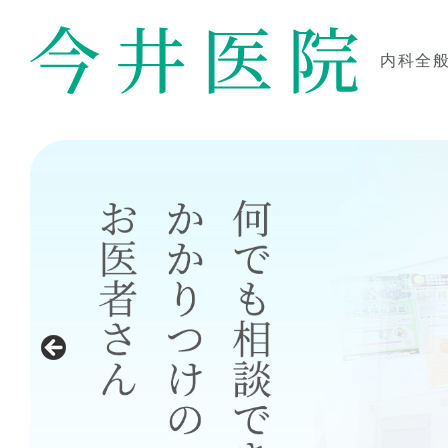
コ
ン
テ
内科全
ン
今井医院
ツ
本
文
へ
ス
キ
ッ
プ