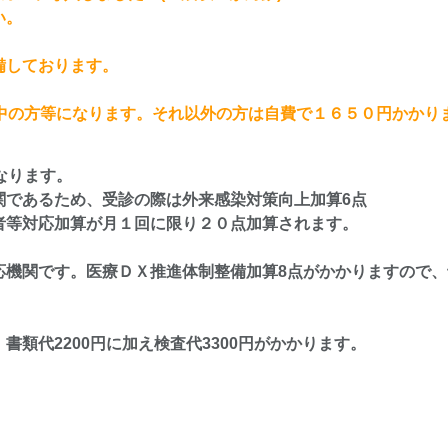
い。
備しております。
娠中の方等になります。それ以外の方は自費で１６５０円かかり
なります。
関であるため、受診の際は外来感染対策向上加算6点
者等対応加算が月１回に限り２０点加算されます。
応機関です。医療ＤＸ推進体制整備加算8点がかかりますので、
類代2200円に加え検査代3300円がかかります。