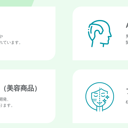
や
れています。
（美容商品）
開発、
ります。