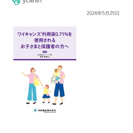
ycanth
2026年5月25日
コ
ペ
ン
ー