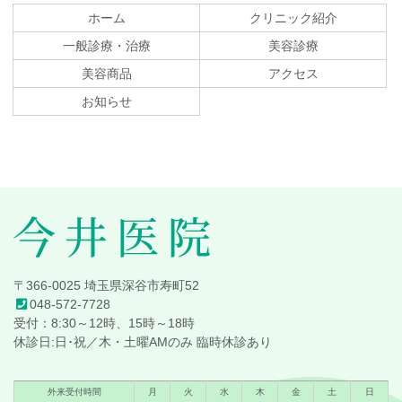
テ
ジ
ホーム
クリニック紹介
ン
の
一般診療・治療
美容診療
ツ
先
美容商品
アクセス
本
頭
文
へ
お知らせ
の
戻
先
る
頭
へ
戻
る
今井医院
〒366-0025 埼玉県深谷市寿町52
048-572-7728
受付：8:30～12時、15時～18時
休診日:日･祝／木・土曜AMのみ 臨時休診あり
外来受付時間
月
火
水
木
金
土
日