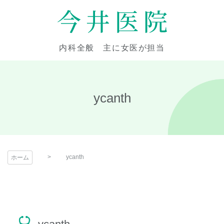
コ
ン
テ
今井医院
ン
内科全般 主に女医が担当
ツ
本
文
へ
ycanth
ス
キ
ッ
プ
ycanth
ホーム