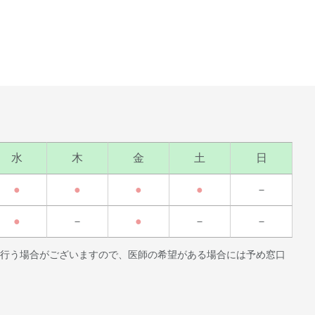
水
木
金
土
日
●
●
●
●
－
●
－
●
－
－
行う場合がございますので、医師の希望がある場合には予め窓口