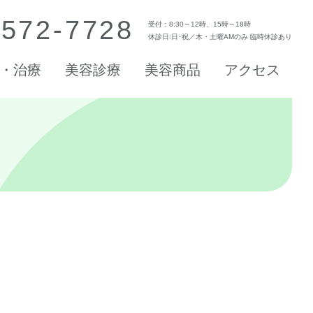
-572-7728
受付：8:30～12時、15時～18時
休診日:日･祝／木・土曜AMのみ 臨時休診あり
・治療
美容診療
美容商品
アクセス