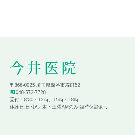
コ
ペ
ン
ー
テ
ジ
ン
の
ツ
先
本
頭
文
へ
の
戻
先
る
頭
へ
今井医院
戻
〒366-0025 埼玉県深谷市寿町52
る
048-572-7728
受付：8:30～12時、15時～18時
休診日:日･祝／木・土曜AMのみ 臨時休診あり