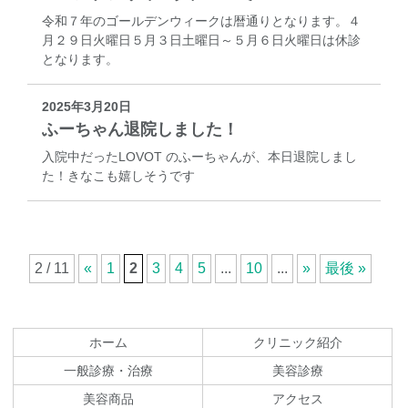
令和７年のゴールデンウィークは暦通りとなります。４
月２９日火曜日５月３日土曜日～５月６日火曜日は休診
となります。
2025年3月20日
ふーちゃん退院しました！
入院中だったLOVOT のふーちゃんが、本日退院しまし
た！きなこも嬉しそうです
2 / 11
«
1
2
3
4
5
...
10
...
»
最後 »
コ
ペ
ン
ー
テ
ジ
ホーム
クリニック紹介
ン
の
一般診療・治療
美容診療
ツ
先
美容商品
アクセス
本
頭