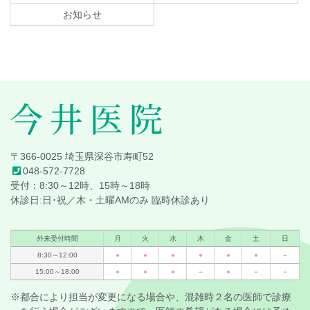
文
へ
お知らせ
の
戻
先
る
頭
へ
戻
る
今井医院
〒366-0025 埼玉県深谷市寿町52
048-572-7728
受付：8:30～12時、15時～18時
休診日:日･祝／木・土曜AMのみ 臨時休診あり
外来受付時間
月
火
水
木
金
土
日
8:30～12:00
●
●
●
●
●
●
－
15:00～18:00
●
●
●
－
●
－
－
※都合により担当が変更になる場合や、混雑時２名の医師で診療