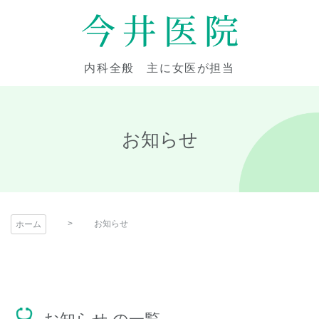
コ
ン
テ
今井医院
ン
内科全般 主に女医が担当
ツ
本
文
へ
お知らせ
ス
キ
ッ
プ
お知らせ
ホーム