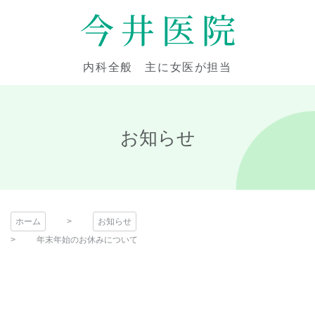
コ
ン
テ
今井医院
ン
内科全般 主に女医が担当
ツ
本
文
へ
お知らせ
ス
キ
ッ
プ
ホーム
お知らせ
年末年始のお休みについて