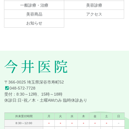
ン
の
一般診療・治療
美容診療
ツ
先
美容商品
アクセス
本
頭
文
へ
お知らせ
の
戻
先
る
頭
へ
戻
る
今井医院
〒366-0025 埼玉県深谷市寿町52
048-572-7728
受付：8:30～12時、15時～18時
休診日:日･祝／木・土曜AMのみ 臨時休診あり
外来受付時間
月
火
水
木
金
土
日
8:30～12:00
●
●
●
●
●
●
－