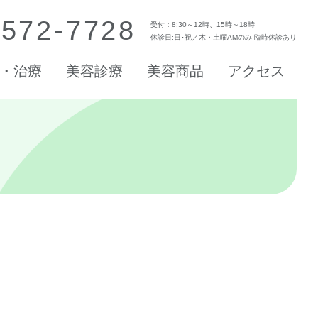
-572-7728
受付：8:30～12時、15時～18時
休診日:日･祝／木・土曜AMのみ 臨時休診あり
・治療
美容診療
美容商品
アクセス