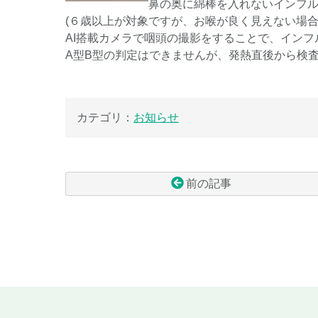
鼻の奥に綿棒を入れないインフルエ
(６歳以上が対象ですが、お喉が良く見えない場合
AI搭載カメラで咽頭の撮影をすることで、イン
A型B型の判定はできませんが、発熱直後から検
カテゴリ：
お知らせ
前の記事
コ
ペ
ン
ー
テ
ジ
ン
の
ツ
先
本
頭
文
へ