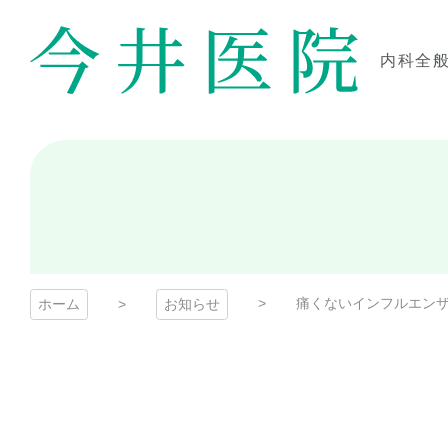
コ
ン
テ
内科全
ン
今井医院
ツ
本
文
へ
ス
キ
ッ
プ
痛くないインフルエン
ホーム
お知らせ