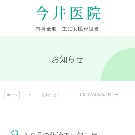
コ
ン
テ
今井医院
ン
内科全般 主に女医が担当
ツ
本
文
へ
お知らせ
ス
キ
ッ
プ
１０月の休診のお知らせ
ホーム
お知らせ