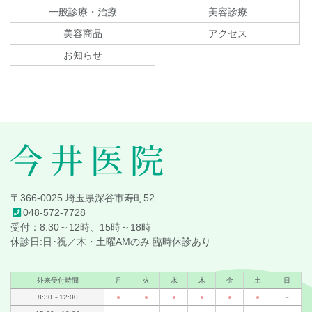
ン
の
一般診療・治療
美容診療
ツ
先
美容商品
アクセス
本
頭
文
へ
お知らせ
の
戻
先
る
頭
へ
戻
る
今井医院
〒366-0025 埼玉県深谷市寿町52
048-572-7728
受付：8:30～12時、15時～18時
休診日:日･祝／木・土曜AMのみ 臨時休診あり
外来受付時間
月
火
水
木
金
土
日
8:30～12:00
●
●
●
●
●
●
－