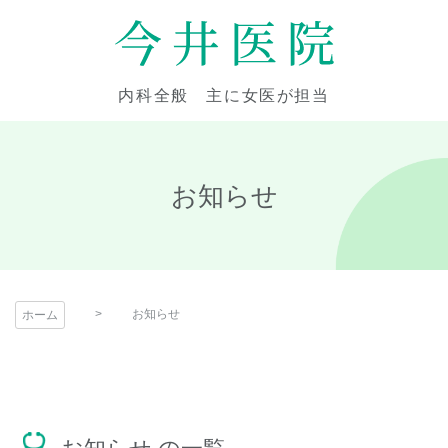
コ
ン
テ
今井医院
ン
内科全般 主に女医が担当
ツ
本
文
へ
お知らせ
ス
キ
ッ
プ
お知らせ
ホーム