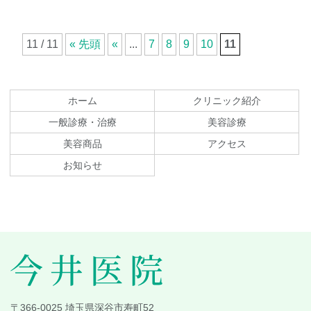
11 / 11
« 先頭
«
...
7
8
9
10
11
コ
ペ
ン
ー
テ
ジ
ホーム
クリニック紹介
ン
の
一般診療・治療
美容診療
ツ
先
美容商品
アクセス
本
頭
文
へ
お知らせ
の
戻
先
る
頭
へ
戻
る
今井医院
〒366-0025 埼玉県深谷市寿町52