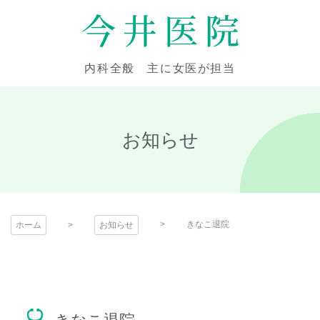
コ
ン
テ
今井医院
ン
内科全般 主に女医が担当
ツ
本
文
へ
お知らせ
ス
キ
ッ
プ
きなこ退院
ホーム
お知らせ