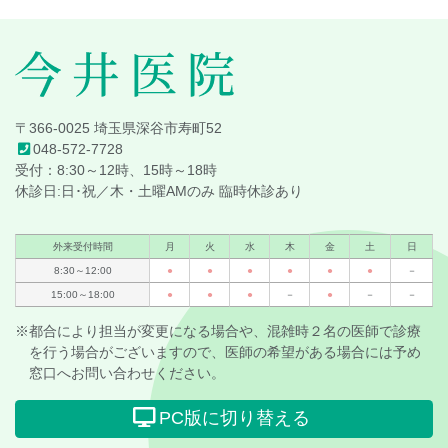
へ
戻
る
今井医院
〒366-0025 埼玉県深谷市寿町52
048-572-7728
受付：8:30～12時、15時～18時
休診日:日･祝／木・土曜AMのみ 臨時休診あり
外来受付時間
月
火
水
木
金
土
日
8:30～12:00
●
●
●
●
●
●
－
15:00～18:00
●
●
●
－
●
－
－
※都合により担当が変更になる場合や、混雑時２名の医師で診療
を行う場合がございますので、医師の希望がある場合には予め
窓口へお問い合わせください。
PC版に切り替える