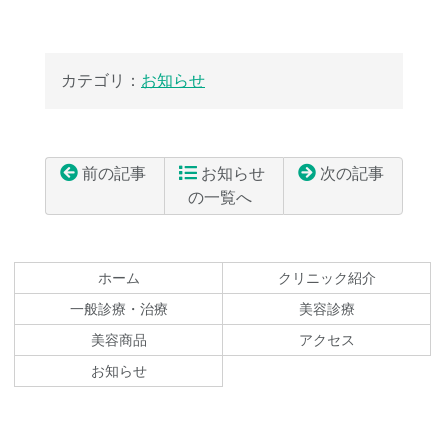
カテゴリ：
お知らせ
前の記事
お知らせ
次の記事
の一覧へ
コ
ペ
ン
ー
テ
ジ
ホーム
クリニック紹介
ン
の
一般診療・治療
美容診療
ツ
先
美容商品
アクセス
本
頭
文
へ
お知らせ
の
戻
先
る
頭