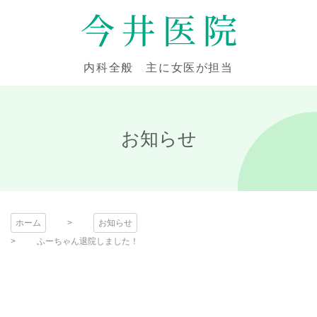
コ
ン
テ
今井医院
ン
内科全般 主に女医が担当
ツ
本
文
へ
お知らせ
ス
キ
ッ
プ
ホーム
お知らせ
ふーちゃん退院しました！