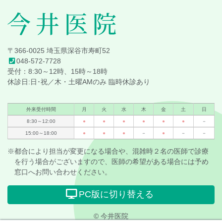
戻
る
今井医院
〒366-0025 埼玉県深谷市寿町52
048-572-7728
受付：8:30～12時、15時～18時
休診日:日･祝／木・土曜AMのみ 臨時休診あり
外来受付時間
月
火
水
木
金
土
日
8:30～12:00
●
●
●
●
●
●
－
15:00～18:00
●
●
●
－
●
－
－
※都合により担当が変更になる場合や、混雑時２名の医師で診療
を行う場合がございますので、医師の希望がある場合には予め
窓口へお問い合わせください。
PC版に切り替える
© 今井医院