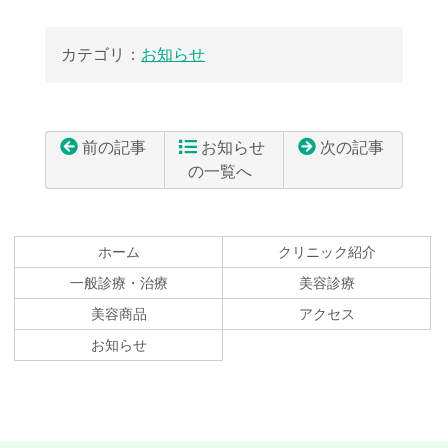
カテゴリ：
お知らせ
前の記事
お知らせ
次の記事
の一覧へ
コ
ペ
ン
ー
テ
ジ
ホーム
クリニック紹介
ン
の
一般診療・治療
美容診療
ツ
先
美容商品
アクセス
本
頭
文
へ
お知らせ
の
戻
先
る
頭
へ