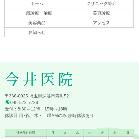
テ
ジ
ホーム
クリニック紹介
ン
の
一般診療・治療
美容診療
ツ
先
美容商品
アクセス
本
頭
文
へ
お知らせ
の
戻
先
る
頭
へ
戻
る
今井医院
〒366-0025 埼玉県深谷市寿町52
048-572-7728
受付：8:30～12時、15時～18時
休診日:日･祝／木・土曜AMのみ 臨時休診あり
外来受付時間
月
火
水
木
金
土
日