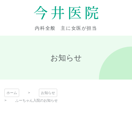
コ
ン
テ
今井医院
ン
内科全般 主に女医が担当
ツ
本
文
へ
お知らせ
ス
キ
ッ
プ
ホーム
お知らせ
ふーちゃん入院のお知らせ