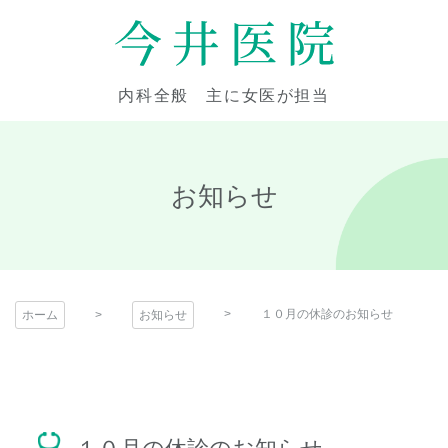
コ
ン
テ
今井医院
ン
内科全般 主に女医が担当
ツ
本
文
へ
お知らせ
ス
キ
ッ
プ
１０月の休診のお知らせ
ホーム
お知らせ