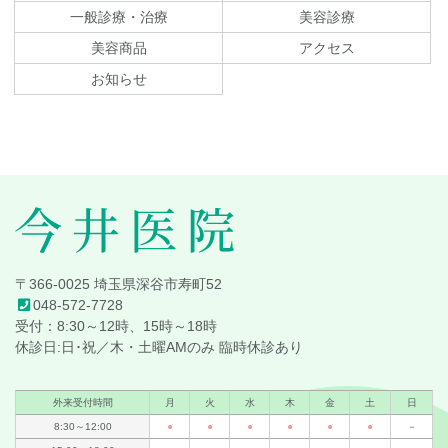
ン
の
一般診療・治療
美容診療
ツ
先
美容商品
アクセス
本
頭
文
へ
お知らせ
の
戻
先
る
頭
へ
戻
る
今井医院
〒366-0025 埼玉県深谷市寿町52
048-572-7728
受付：8:30～12時、15時～18時
休診日:日･祝／木・土曜AMのみ 臨時休診あり
外来受付時間
月
火
水
木
金
土
日
8:30～12:00
●
●
●
●
●
●
－