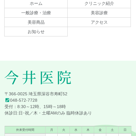
テ
ジ
ホーム
クリニック紹介
ン
の
一般診療・治療
美容診療
ツ
先
美容商品
アクセス
本
頭
文
へ
お知らせ
の
戻
先
る
頭
へ
戻
る
今井医院
〒366-0025 埼玉県深谷市寿町52
048-572-7728
受付：8:30～12時、15時～18時
休診日:日･祝／木・土曜AMのみ 臨時休診あり
外来受付時間
月
火
水
木
金
土
日