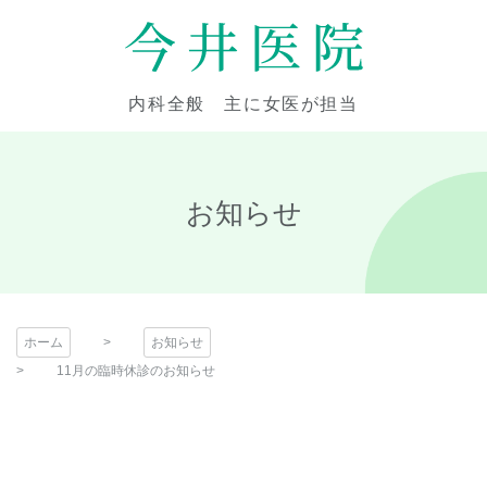
コ
ン
テ
今井医院
ン
内科全般 主に女医が担当
ツ
本
文
へ
お知らせ
ス
キ
ッ
プ
ホーム
お知らせ
11月の臨時休診のお知らせ