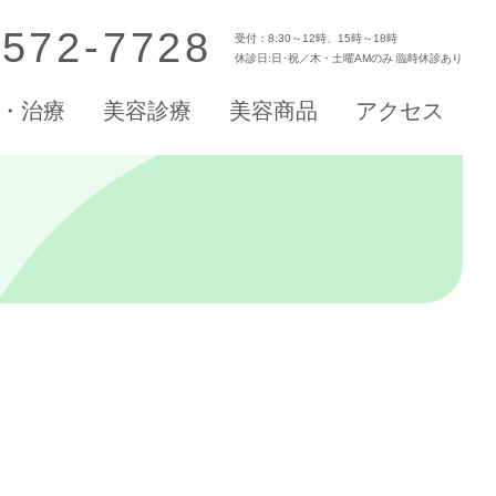
-572-7728
受付：8:30～12時、15時～18時
休診日:日･祝／木・土曜AMのみ 臨時休診あり
・治療
美容診療
美容商品
アクセス