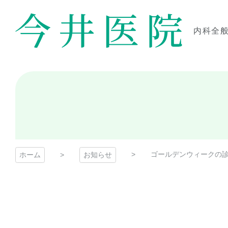
コ
ン
テ
内科全
ン
今井医院
ツ
本
文
へ
ス
キ
ッ
プ
ゴールデンウィークの
ホーム
お知らせ