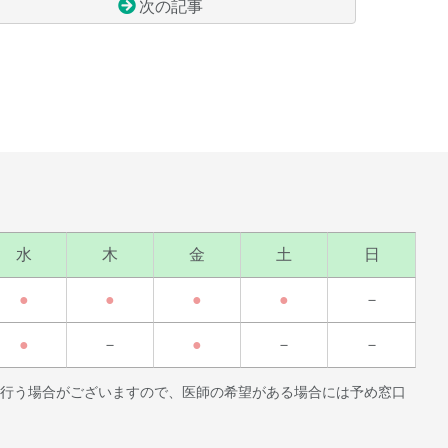
次の記事
水
木
金
土
日
●
●
●
●
－
●
－
●
－
－
行う場合がございますので、医師の希望がある場合には予め窓口