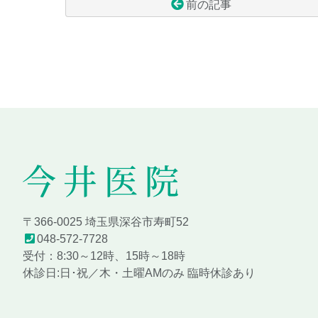
前の記事
コ
ペ
ン
ー
テ
ジ
ン
の
ツ
先
本
頭
文
へ
の
戻
先
る
頭
へ
今井医院
戻
〒366-0025 埼玉県深谷市寿町52
る
048-572-7728
受付：8:30～12時、15時～18時
休診日:日･祝／木・土曜AMのみ 臨時休診あり