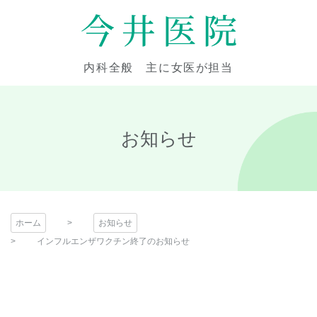
コ
ン
テ
今井医院
ン
内科全般 主に女医が担当
ツ
本
文
へ
お知らせ
ス
キ
ッ
プ
ホーム
お知らせ
インフルエンザワクチン終了のお知らせ