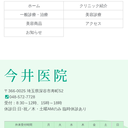
テ
ジ
ホーム
クリニック紹介
ン
の
一般診療・治療
美容診療
ツ
先
美容商品
アクセス
本
頭
文
へ
お知らせ
の
戻
先
る
頭
へ
戻
る
今井医院
〒366-0025 埼玉県深谷市寿町52
048-572-7728
受付：8:30～12時、15時～18時
休診日:日･祝／木・土曜AMのみ 臨時休診あり
外来受付時間
月
火
水
木
金
土
日