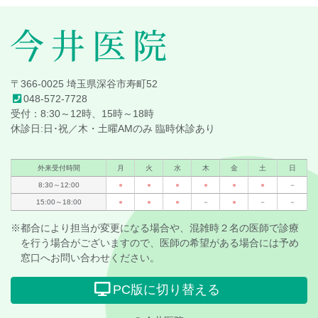
へ
戻
る
今井医院
〒366-0025 埼玉県深谷市寿町52
048-572-7728
受付：8:30～12時、15時～18時
休診日:日･祝／木・土曜AMのみ 臨時休診あり
外来受付時間
月
火
水
木
金
土
日
8:30～12:00
●
●
●
●
●
●
－
15:00～18:00
●
●
●
－
●
－
－
※都合により担当が変更になる場合や、混雑時２名の医師で診療
を行う場合がございますので、医師の希望がある場合には予め
窓口へお問い合わせください。
PC版に切り替える