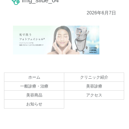
img_slide_04
2026年6月7日
コ
ペ
ン
ー
テ
ジ
ホーム
クリニック紹介
ン
の
一般診療・治療
美容診療
ツ
先
美容商品
アクセス
本
頭
文
へ
お知らせ
の
戻
先
る
頭