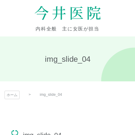
コ
ン
テ
今井医院
ン
内科全般 主に女医が担当
ツ
本
文
へ
img_slide_04
ス
キ
ッ
プ
img_slide_04
ホーム