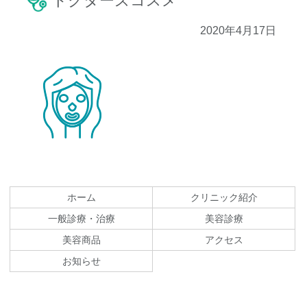
ドクターズコスメ
2020年4月17日
コ
ペ
ン
ー
テ
ジ
ホーム
クリニック紹介
ン
の
一般診療・治療
美容診療
ツ
先
美容商品
アクセス
本
頭
文
へ
お知らせ
の
戻
先
る