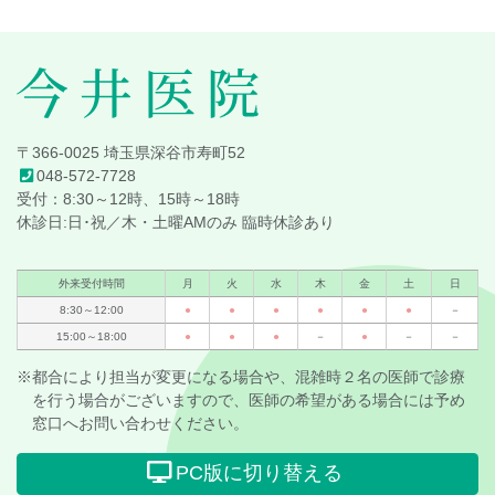
頭
へ
戻
る
今井医院
〒366-0025 埼玉県深谷市寿町52
048-572-7728
受付：8:30～12時、15時～18時
休診日:日･祝／木・土曜AMのみ 臨時休診あり
外来受付時間
月
火
水
木
金
土
日
8:30～12:00
●
●
●
●
●
●
－
15:00～18:00
●
●
●
－
●
－
－
※都合により担当が変更になる場合や、混雑時２名の医師で診療
を行う場合がございますので、医師の希望がある場合には予め
窓口へお問い合わせください。
PC版に切り替える