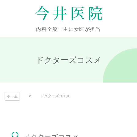
コ
ン
テ
今井医院
ン
内科全般 主に女医が担当
ツ
本
文
へ
ドクターズコスメ
ス
キ
ッ
プ
ドクターズコスメ
ホーム